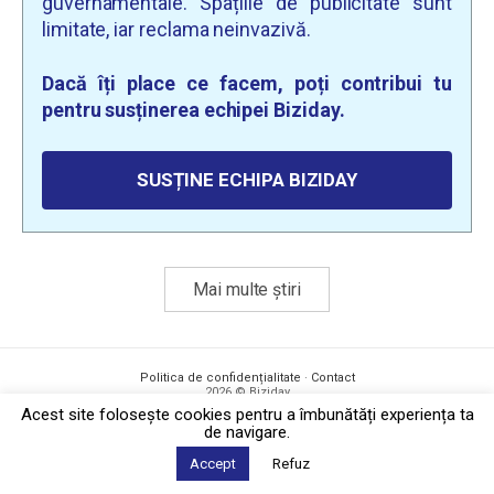
guvernamentale. Spațiile de publicitate sunt
limitate, iar reclama neinvazivă.
Dacă îți place ce facem, poți contribui tu
pentru susținerea echipei Biziday.
SUSȚINE ECHIPA BIZIDAY
Mai multe știri
Politica de confidențialitate
·
Contact
2026 © Biziday
Acest site foloseşte cookies pentru a îmbunătăți experiența ta
de navigare.
Accept
Refuz