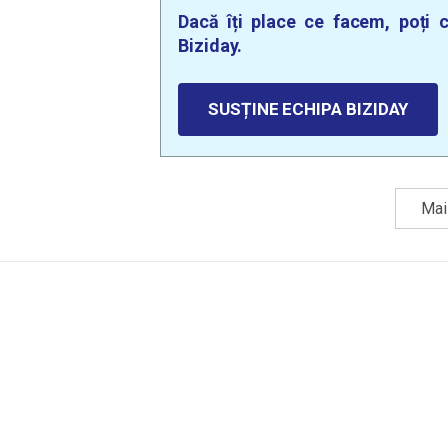
Dacă îți place ce facem, poți c
Biziday.
SUSȚINE ECHIPA BIZIDAY
Mai 