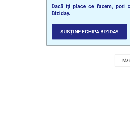
Dacă îți place ce facem, poți c
Biziday.
SUSȚINE ECHIPA BIZIDAY
Mai 