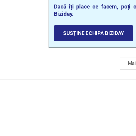
Dacă îți place ce facem, poți c
Biziday.
SUSȚINE ECHIPA BIZIDAY
Mai 