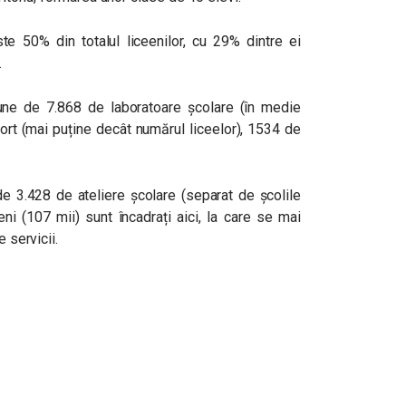
te 50% din totalul liceenilor, cu 29% dintre ei
.
pune de 7.868 de laboratoare școlare (în medie
port (mai puține decât numărul liceelor), 1534 de
de 3.428 de ateliere școlare (separat de școlile
ni (107 mii) sunt încadrați aici, la care se mai
e servicii.