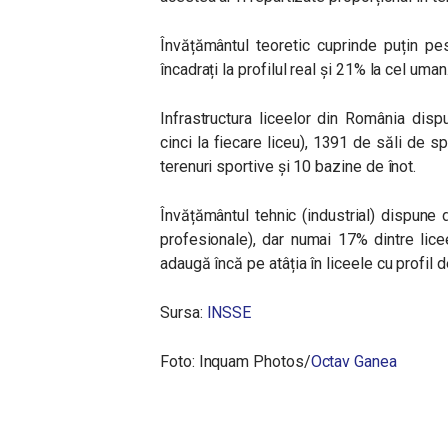
Învățământul teoretic cuprinde puțin pes
încadrați la profilul real și 21% la cel uman
Infrastructura liceelor din România dis
cinci la fiecare liceu), 1391 de săli de s
terenuri sportive și 10 bazine de înot.
Învățământul tehnic (industrial) dispune 
profesionale), dar numai 17% dintre licee
adaugă încă pe atâția în liceele cu profil d
Sursa:
INSSE
Foto:
Inquam Photos/
Octav Ganea