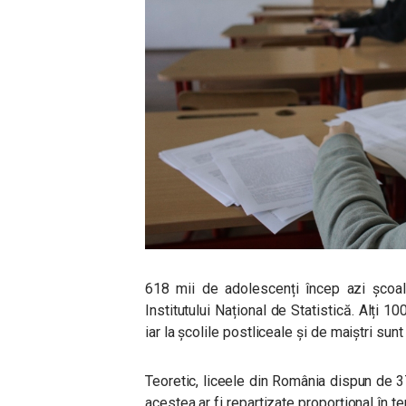
618 mii de adolescenți încep azi școala
Institutului Național de Statistică. Alți 1
iar la școlile postliceale și de maiștri sunt
Teoretic, liceele din România dispun de 3
acestea ar fi repartizate proporțional în te