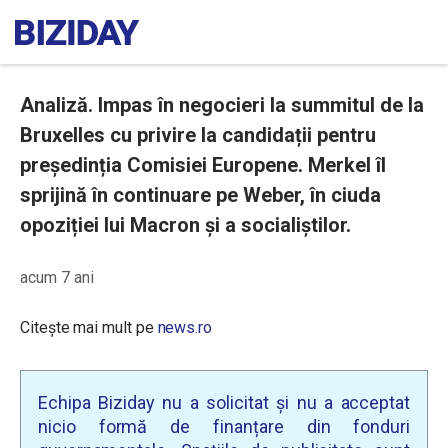
Analiză. Impas în negocieri la summitul de la
Bruxelles cu privire la candidații pentru
președinția Comisiei Europene. Merkel îl
sprijină în continuare pe Weber, în ciuda
opoziției lui Macron și a socialiștilor.
acum 7 ani
Citește mai mult pe
news.ro
Echipa Biziday nu a solicitat și nu a acceptat
nicio formă de finanțare din fonduri