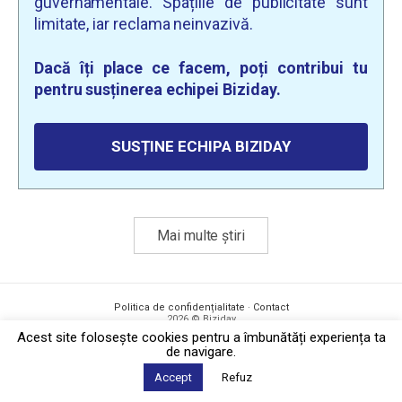
guvernamentale. Spațiile de publicitate sunt
limitate, iar reclama neinvazivă.
Dacă îți place ce facem, poți contribui tu
pentru susținerea echipei Biziday.
SUSȚINE ECHIPA BIZIDAY
Mai multe știri
Politica de confidențialitate
·
Contact
2026 © Biziday
Acest site foloseşte cookies pentru a îmbunătăți experiența ta
de navigare.
Accept
Refuz