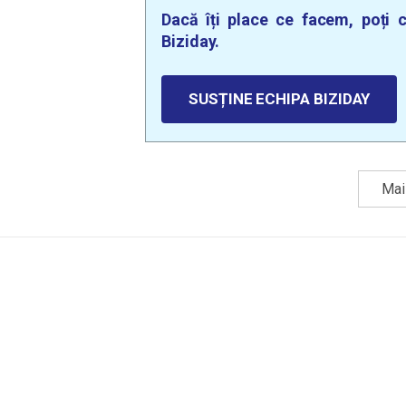
Dacă îți place ce facem, poți c
Biziday.
SUSȚINE ECHIPA BIZIDAY
Mai 