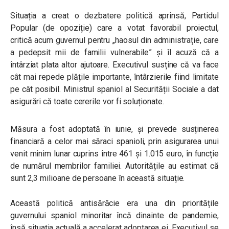
Situația a creat o dezbatere politică aprinsă, Partidul
Popular (de opoziție) care a votat favorabil proiectul,
critică acum guvernul pentru
„haosul din administrație, care
a pedepsit mii de familii vulnerabile”
și îl acuză că a
întârziat plata altor ajutoare. Executivul susține că va face
cât mai repede plățile importante, întârzierile fiind limitate
pe cât posibil. Ministrul spaniol al Securității Sociale a dat
asigurări că toate cererile vor fi soluționate.
Măsura a fost adoptată în iunie, și prevede susținerea
financiară a celor mai săraci spanioli, prin asigurarea unui
venit minim lunar cuprins între 461 și 1.015 euro, în funcție
de numărul membrilor familiei. Autoritățile au estimat că
sunt 2,3 milioane de persoane în această situație.
Această politică antisărăcie era una din prioritățile
guvernului spaniol minoritar încă dinainte de pandemie,
însă situația actuală a accelerat adoptarea ei. Executivul se