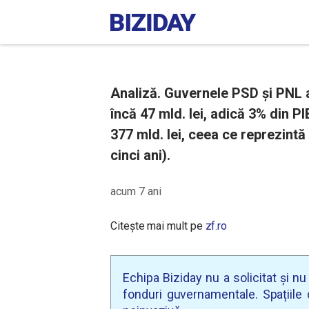
Analiză. Guvernele PSD și PNL a
încă 47 mld. lei, adică 3% din PI
377 mld. lei, ceea ce reprezintă
cinci ani).
acum 7 ani
Citește mai mult pe
zf.ro
Echipa Biziday nu a solicitat și n
fonduri guvernamentale. Spațiile d