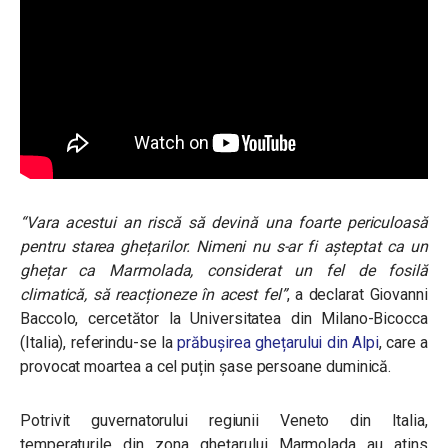
“
Vara acestui an riscă să devină una foarte periculoasă
pentru starea ghețarilor. Nimeni nu s-ar fi așteptat ca un
ghețar ca Marmolada, considerat un fel de fosilă
climatică, să reacționeze în acest fel
”
, a declarat Giovanni
Baccolo, cercetător la Universitatea din Milano-Bicocca
(Italia), referindu-se la
prăbușirea ghețarului din Alpi
, care a
provocat moartea a cel puțin șase persoane duminică.
Potrivit guvernatorului regiunii Veneto din Italia,
temperaturile din zona ghețarului Marmolada au atins