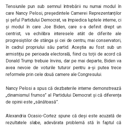
Tensiunile pun sub semnul întrebării nu numai modul în
care Nancy Pelosi, președintele Camerei Reprezentanților
și șeful Partidului Democrat, va împiedica luptele interne, ci
și modul în care Joe Biden, care s-a definit drept un
centrist, va echilibra interesele atât de diferite ale
progresiștilor de stânga ​​și cei de centru, mai conservatori,
în cadrul propriului său partid. Aceștia au fost sub un
armistițiu pe perioada electorală, fiind cu toții de acord că
Donald Trump trebuie învins, dar pe mai departe, Biden va
avea nevoie de voturile tuturor pentru a-și putea trece
reformele prin cele două camere ale Congresului.
Nancy Pelosi a spus că dezbaterile interne demonstrează
„dinamismul frumos” al Partidului Democrat și că diferența
de opinii este „sănătoasă”.
Alexandria Ocasio-Cortez spune că deși este acuzată de
rezultatele slabe, adevărata problemă stă în faptul că