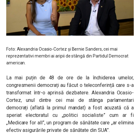
Foto: Alexandria Ocasio-Cortez și Bernie Sanders, cei mai
reprezentativi membri ai aripii de stângă din Partidul Democrat
american.
La mai puțin de 48 de ore de la închiderea urnelor,
congresmenii democrați au făcut o teleconferință care s-a
transformat într-o aprinsă dezbatere. Alexandria Ocasio-
Cortez, unul dintre cei mai de stânga parlamentari
democrați (aflată la primul mandat) a fost acuzată că a
speriat electoratul cu „politici socialiste” cum ar fi
„Medicare for all”, un program de sănătate care „ar elimina
efectiv asigurările private de sănătate din SUA”.