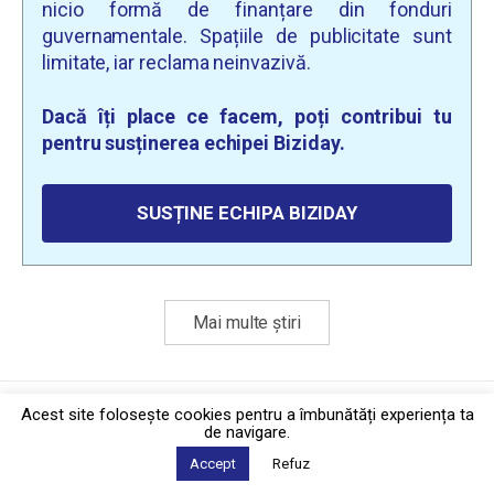
nicio formă de finanțare din fonduri
guvernamentale. Spațiile de publicitate sunt
limitate, iar reclama neinvazivă.
Dacă îți place ce facem, poți contribui tu
pentru susținerea echipei Biziday.
SUSȚINE ECHIPA BIZIDAY
Mai multe știri
Politica de confidențialitate
·
Contact
Acest site foloseşte cookies pentru a îmbunătăți experiența ta
2026 © Biziday
de navigare.
Accept
Refuz