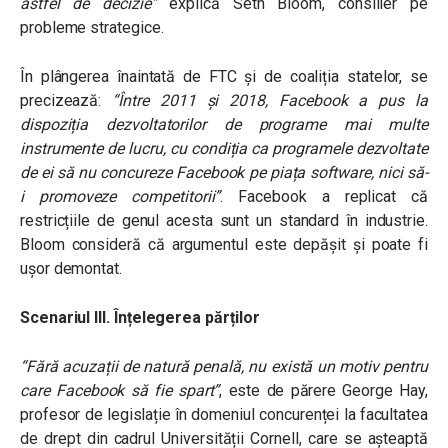
astfel de decizie”
explică Seth Bloom, consilier pe
probleme strategice.
În plângerea înaintată de FTC și de coaliția statelor, se
precizează:
“
Între 2011 și 2018, Facebook a pus la
dispoziția dezvoltatorilor de programe mai multe
instrumente de lucru, cu condiția ca programele dezvoltate
de ei să nu concureze Facebook pe piața software, nici să-
i promoveze competitorii”
.
Facebook a replicat că
restricțiile de genul acesta sunt un standard în industrie.
Bloom consideră că argumentul este depășit și poate fi
ușor demontat.
Scenariul III. Înțelegerea părților
“Fără acuzații de natură penală, nu există un motiv pentru
care Facebook să fie spart”
, este de părere George Hay,
profesor de legislație în domeniul concurenței la facultatea
de drept din cadrul Universității Cornell, care se așteaptă