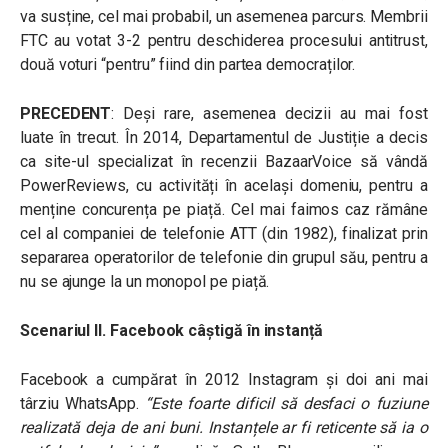
va susține, cel mai probabil, un asemenea parcurs. Membrii
FTC au votat 3-2 pentru deschiderea procesului antitrust,
două voturi “pentru” fiind din partea democraților.
PRECEDENT
: Deși rare, asemenea decizii au mai fost
luate în trecut. În 2014, Departamentul de Justiție a decis
ca site-ul specializat în recenzii BazaarVoice să vândă
PowerReviews, cu activități în același domeniu, pentru a
menține concurența pe piață. Cel mai faimos caz rămâne
cel al companiei de telefonie ATT (din 1982), finalizat prin
separarea operatorilor de telefonie din grupul său, pentru a
nu se ajunge la un monopol pe piață.
Scenariul II. Facebook câștigă în instanță
Facebook a cumpărat în 2012 Instagram și doi ani mai
târziu WhatsApp.
“
Este foarte dificil să desfaci o fuziune
realizată deja de ani buni. Instanțele ar fi reticente să ia o