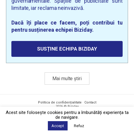
guvernamentale. Spațiile de publicitate sunt
limitate, iar reclama neinvazivă.
Dacă îți place ce facem, poți contribui tu
pentru susținerea echipei Biziday.
SUSȚINE ECHIPA BIZIDAY
Mai multe știri
Politica de confidențialitate
·
Contact
2026 © Biziday
Acest site foloseşte cookies pentru a îmbunătăți experiența ta
de navigare.
Accept
Refuz