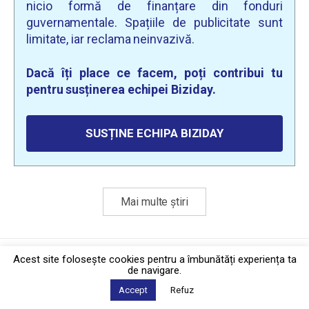
nicio formă de finanțare din fonduri
guvernamentale. Spațiile de publicitate sunt
limitate, iar reclama neinvazivă.
Dacă îți place ce facem, poți contribui tu
pentru susținerea echipei Biziday.
SUSȚINE ECHIPA BIZIDAY
Mai multe știri
Politica de confidențialitate
·
Contact
Acest site foloseşte cookies pentru a îmbunătăți experiența ta
2026 © Biziday
de navigare.
Accept
Refuz