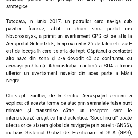
strategice.
Totodată, în iunie 2017, un petrolier care naviga sub
pavilion francez, aflat în drum spre portul rus
Novorossiysk, a primit un avertisment GPS că se afla la
Aeroportul Gelendzhik, la aproximativ 26 de kilometri sud-
est de locația în care se afla de fapt. Căpitanul a contactat
alte nave din zonă și s-a dovedit că se confruntau cu
aceeași problemă. Administrația maritimă a SUA a trimis
ulterior un avertisment navelor din acea parte a Mării
Negre.
Christoph Günther, de la Centrul Aerospațial german, a
explicat că aceste forme de atac prin semnalele false sunt
mimate și transmise către un receptor care le
interpretează greșit ca fiind autentice. “Spoofing-ul” poate
afecta orice sistem global de navigație prin satelit (GNSS),
inclusiv Sistemul Global de Poziționare al SUA (GPS),