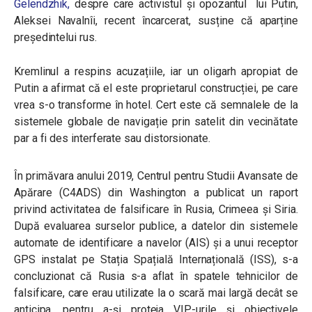
Gelendzhik,
despre care activistul și opozantul lui Putin,
Aleksei Navalnîi, recent încarcerat, susține că aparține
președintelui rus.
Kremlinul a respins acuzațiile, iar un oligarh apropiat de
Putin a afirmat că el este proprietarul construcției, pe care
vrea s-o transforme în hotel. Cert este că semnalele de la
sistemele globale de navigație prin satelit din vecinătate
par a fi des interferate sau distorsionate.
În primăvara anului 2019, Centrul pentru Studii Avansate de
Apărare (C4ADS) din Washington a publicat un raport
privind activitatea de falsificare în Rusia, Crimeea și Siria.
După evaluarea surselor publice, a datelor din sistemele
automate de identificare a navelor (AIS) și a unui receptor
GPS instalat pe Stația Spațială Internațională (ISS), s-a
concluzionat că Rusia s-a aflat în spatele tehnicilor de
falsificare, care erau utilizate la o scară mai largă decât se
anticipa, pentru a-și proteja VIP-urile și obiectivele