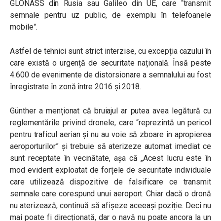
GLONASS din Rusia sau Galileo din UE, care “transmit
semnale pentru uz public, de exemplu în telefoanele
mobile”.
Astfel de tehnici sunt strict interzise, ​​cu excepția cazului în
care există o urgență de securitate națională. Însă peste
4.600 de evenimente de distorsionare a semnalului au fost
înregistrate în zonă între 2016 și 2018.
Günther a menționat că bruiajul ar putea avea legătură cu
reglementările privind dronele, care “reprezintă un pericol
pentru traficul aerian și nu au voie să zboare în apropierea
aeroporturilor” și trebuie să aterizeze automat imediat ce
sunt receptate în vecinătate, așa că „Acest lucru este în
mod evident exploatat de forțele de securitate individuale
care utilizează dispozitive de falsificare ce transmit
semnale care corespund unui aeroport. Chiar dacă o dronă
nu aterizează, continuă să afișeze aceeași poziție. Deci nu
mai poate fi direcționată, dar o navă nu poate ancora la un