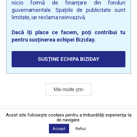
nicio formă de finanțare din fonduri
guvernamentale. Spațiile de publicitate sunt
limitate, iar reclama neinvazivă.
Dacă îți place ce facem, poți contribui tu
pentru susținerea echipei Biziday.
SUSȚINE ECHIPA BIZIDAY
Mai multe știri
Politica de confidențialitate
·
Contact
Acest site foloseşte cookies pentru a îmbunătăți experiența ta
2026 © Biziday
de navigare.
Accept
Refuz