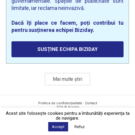
guvernamentale. Spațiile de publicitate sunt
limitate, iar reclama neinvazivă.
Dacă îți place ce facem, poți contribui tu
pentru susținerea echipei Biziday.
SUSȚINE ECHIPA BIZIDAY
Mai multe știri
Politica de confidențialitate
·
Contact
2026 © Biziday
Acest site foloseşte cookies pentru a îmbunătăți experiența ta
de navigare.
Accept
Refuz