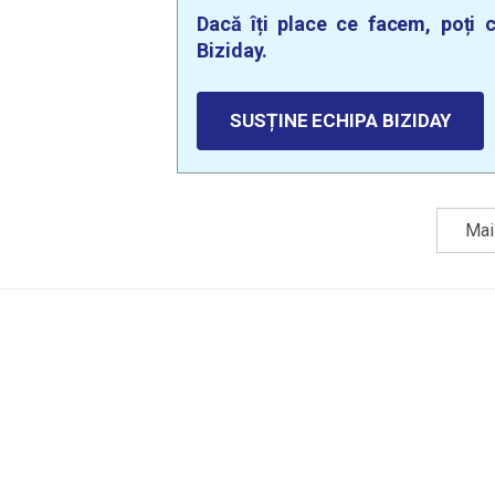
Dacă îți place ce facem, poți c
Biziday.
SUSȚINE ECHIPA BIZIDAY
Mai 