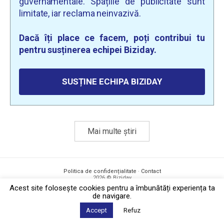
guvernamentale. Spațiile de publicitate sunt
limitate, iar reclama neinvazivă.
Dacă îți place ce facem, poți contribui tu
pentru susținerea echipei Biziday.
SUSȚINE ECHIPA BIZIDAY
Mai multe știri
Politica de confidențialitate
·
Contact
2026 © Biziday
Acest site foloseşte cookies pentru a îmbunătăți experiența ta
de navigare.
Accept
Refuz