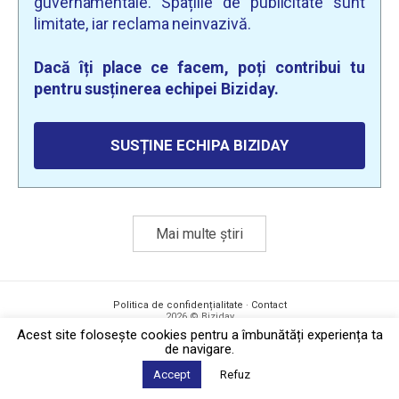
guvernamentale. Spațiile de publicitate sunt
limitate, iar reclama neinvazivă.
Dacă îți place ce facem, poți contribui tu
pentru susținerea echipei Biziday.
SUSȚINE ECHIPA BIZIDAY
Mai multe știri
Politica de confidențialitate
·
Contact
2026 © Biziday
Acest site foloseşte cookies pentru a îmbunătăți experiența ta
de navigare.
Accept
Refuz