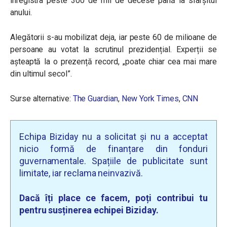
înregistra peste 300 de mii de decese până la sfârșitul
anului.
Alegătorii s-au mobilizat deja, iar peste 60 de milioane de
persoane au votat la scrutinul prezidențial. Experții se
așteaptă la o prezență record, „poate chiar cea mai mare
din ultimul secol”.
Surse alternative:
The Guardian
,
New York Times
,
CNN
Echipa Biziday nu a solicitat și nu a acceptat
nicio formă de finanțare din fonduri
guvernamentale. Spațiile de publicitate sunt
limitate, iar reclama neinvazivă.
Dacă îți place ce facem, poți contribui tu
pentru susținerea echipei Biziday.