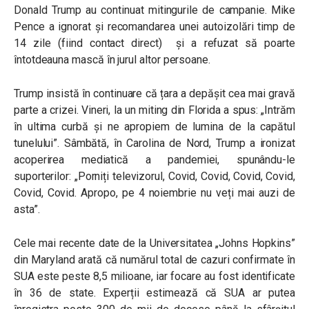
Donald Trump au continuat mitingurile de campanie. Mike
Pence a ignorat și recomandarea unei autoizolări timp de
14 zile (fiind contact direct) și a refuzat să poarte
întotdeauna mască în jurul altor persoane.
Trump insistă în continuare că țara a depășit cea mai gravă
parte a crizei. Vineri, la un miting din Florida a spus: „Intrăm
în ultima curbă și ne apropiem de lumina de la capătul
tunelului”. Sâmbătă, în Carolina de Nord, Trump a ironizat
acoperirea mediatică a pandemiei, spunându-le
suporterilor: „Porniți televizorul, Covid, Covid, Covid, Covid,
Covid, Covid. Apropo, pe 4 noiembrie nu veți mai auzi de
asta”.
Cele mai recente date de la Universitatea „Johns Hopkins”
din Maryland arată că numărul total de cazuri confirmate în
SUA este peste 8,5 milioane, iar focare au fost identificate
în 36 de state. Experții estimează că SUA ar putea