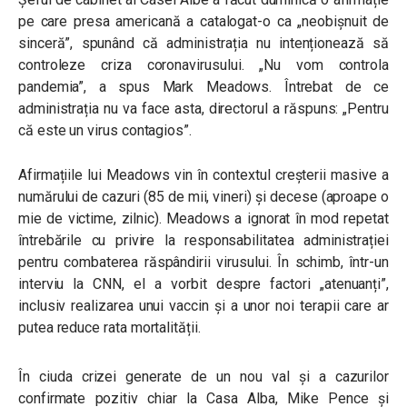
pe care presa americană a catalogat-o ca „neobișnuit de
sinceră”, spunând că administrația nu intenționează să
controleze criza coronavirusului. „Nu vom controla
pandemia”, a spus Mark Meadows. Întrebat de ce
administrația nu va face asta, directorul a răspuns: „Pentru
că este un virus contagios”.
Afirmațiile lui Meadows vin în contextul creșterii masive a
numărului de cazuri (85 de mii, vineri) și decese (aproape o
mie de victime, zilnic). Meadows a ignorat în mod repetat
întrebările cu privire la responsabilitatea administrației
pentru combaterea răspândirii virusului. În schimb, într-un
interviu la CNN, el a vorbit despre factori „atenuanți”,
inclusiv realizarea unui vaccin și a unor noi terapii care ar
putea reduce rata mortalității.
În ciuda crizei generate de un nou val și a cazurilor
confirmate pozitiv chiar la Casa Alba, Mike Pence și