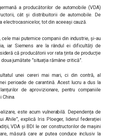
 germană a producătorilor de automobile (VDA)
uctorii, cât și distribuitorii de automobile. De
electrocasnicelor, tot din aceeași cauză.
ele mai puternice companii din industrie, și-au
ia, iar Siemens are la rândul ei dificultăți de
sideră că producătorii vor rata ținta de producție
a doua jumătate ”situația rămâne critică”.
tatul unei cereri mai mari, ci din contră, al
rimei perioade de carantină. Acest lucru a dus la
anțurilor de aprovizionare, pentru companiile
i China.
alizare, este acum vulnerabilă. Dependența de
ui Ahile”,
explică Iris Ploeger, liderul federației
diții, VDA și BDI le cer constructorilor de mașini
onare, măsură care ar putea conduce inclusiv la