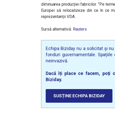
diminuarea producției fabricilor.
”Pe terme
Europei să relocalizeze din ce în ce ma
reprezentanții VDA.
Sursă alternativă:
Reuters
Echipa Biziday nu a solicitat și n
fonduri guvernamentale. Spațiile d
neinvazivă.
Dacă îți place ce facem, poți c
Biziday.
SUSȚINE ECHIPA BIZIDAY