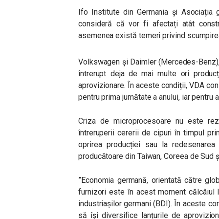
Ifo Institute din Germania și Asociația
consideră că vor fi afectați atât constr
asemenea există temeri privind scumpirea 
Volkswagen și Daimler (Mercedes-Benz), c
întrerupt deja de mai multe ori producț
aprovizionare. În aceste condiții, VDA con
pentru prima jumătate a anului, iar pentru 
Criza de microprocesoare nu este rezul
întreruperii cererii de cipuri în timpul p
oprirea producției sau la redesenarea l
producătoare din
Taiwan, Coreea de Sud ș
”Economia germană, orientată către glob
furnizori este în acest moment călcâiul l
industriașilor germani (BDI). În aceste con
să își diversifice lanțurile de aprovizi