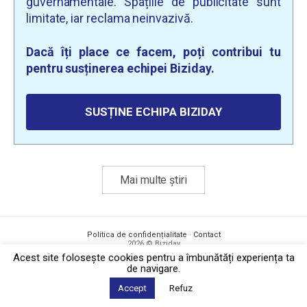
guvernamentale. Spațiile de publicitate sunt
limitate, iar reclama neinvazivă.
Dacă îți place ce facem, poți contribui tu
pentru susținerea echipei Biziday.
SUSȚINE ECHIPA BIZIDAY
Mai multe știri
Politica de confidențialitate
·
Contact
2026 © Biziday
Acest site foloseşte cookies pentru a îmbunătăți experiența ta
de navigare.
Accept
Refuz