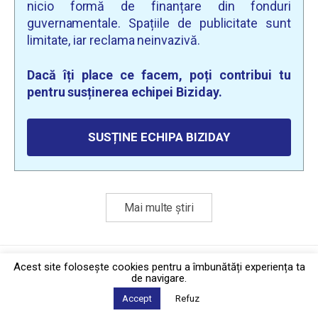
nicio formă de finanțare din fonduri
guvernamentale. Spațiile de publicitate sunt
limitate, iar reclama neinvazivă.
Dacă îți place ce facem, poți contribui tu
pentru susținerea echipei Biziday.
SUSȚINE ECHIPA BIZIDAY
Mai multe știri
Politica de confidențialitate
·
Contact
Acest site foloseşte cookies pentru a îmbunătăți experiența ta
2026 © Biziday
de navigare.
Accept
Refuz