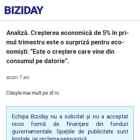
Analiză. Creşterea eco­nomică de 5% în pri­
mul trimestru este o surpriză pentru eco­
nomişti: “Este o creştere care vine din
consumul pe datorie”.
acum 7 ani
Citește mai mult pe
zf.ro
Echipa Biziday nu a solicitat și nu a acceptat
nicio formă de finanțare din fonduri
guvernamentale. Spațiile de publicitate sunt
limitate, iar reclama neinvazivă.