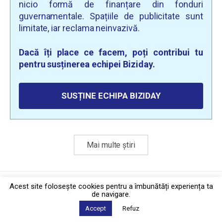
nicio formă de finanțare din fonduri
guvernamentale. Spațiile de publicitate sunt
limitate, iar reclama neinvazivă.
Dacă îți place ce facem, poți contribui tu
pentru susținerea echipei Biziday.
SUSȚINE ECHIPA BIZIDAY
Mai multe știri
Politica de confidențialitate
·
Contact
Acest site foloseşte cookies pentru a îmbunătăți experiența ta
2026 © Biziday
de navigare.
Accept
Refuz