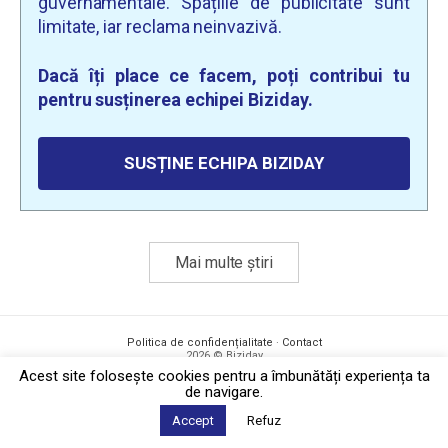
guvernamentale. Spațiile de publicitate sunt
limitate, iar reclama neinvazivă.
Dacă îți place ce facem, poți contribui tu
pentru susținerea echipei Biziday.
SUSȚINE ECHIPA BIZIDAY
Mai multe știri
Politica de confidențialitate
·
Contact
2026 © Biziday
Acest site foloseşte cookies pentru a îmbunătăți experiența ta
de navigare.
Accept
Refuz