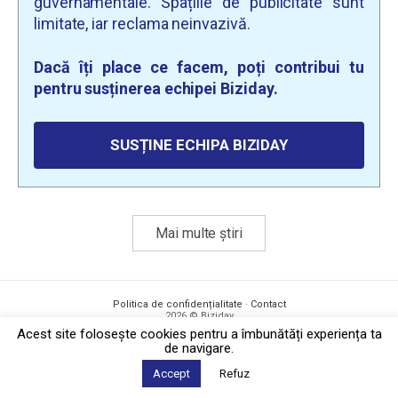
guvernamentale. Spațiile de publicitate sunt
limitate, iar reclama neinvazivă.
Dacă îți place ce facem, poți contribui tu
pentru susținerea echipei Biziday.
SUSȚINE ECHIPA BIZIDAY
Mai multe știri
Politica de confidențialitate
·
Contact
2026 © Biziday
Acest site foloseşte cookies pentru a îmbunătăți experiența ta
de navigare.
Accept
Refuz