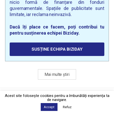
nicio formă de finanțare din fonduri
guvernamentale. Spațiile de publicitate sunt
limitate, iar reclama neinvazivă.
Dacă îți place ce facem, poți contribui tu
pentru susținerea echipei Biziday.
SUSȚINE ECHIPA BIZIDAY
Mai multe știri
Politica de confidențialitate
·
Contact
Acest site foloseşte cookies pentru a îmbunătăți experiența ta
2026 © Biziday
de navigare.
Accept
Refuz