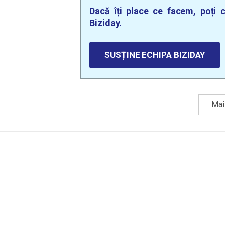
Dacă îți place ce facem, poți c
Biziday.
SUSȚINE ECHIPA BIZIDAY
Mai 