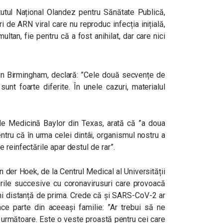
tutul Național Olandez pentru Sănătate Publică,
i de ARN viral care nu reproduc infecția inițială,
multan, fie pentru că a fost anihilat, dar care nici
in Birmingham, declară:
”Cele două secvențe de
sunt foarte diferite. În unele cazuri, materialul
 de Medicină Baylor din Texas, arată că
”a doua
tru că în urma celei dintâi, organismul nostru a
 reinfectările apar destul de rar”.
 der Hoek, de la Centrul Medical al Universității
rile succesive cu coronavirusuri care provoacă
luni distanță de prima. Crede că și SARS-CoV-2 ar
ace parte din aceeași familie:
”Ar trebui să ne
le următoare. Este o veste proastă pentru cei care