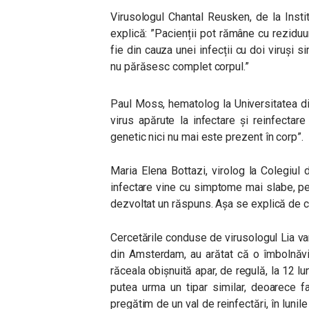
Virusologul Chantal Reusken, de la Insti
explică:
”Pacienții pot rămâne cu reziduur
fie din cauza unei infecții cu doi viruși si
nu părăsesc complet corpul.”
Paul Moss, hematolog la Universitatea d
virus apărute la infectare și reinfectare 
genetic nici nu mai este prezent în corp”.
Maria Elena Bottazi, virolog la Colegiul
infectare vine cu simptome mai slabe, pen
dezvoltat un răspuns. Așa se explică de ce
Cercetările conduse de virusologul Lia van
din Amsterdam, au arătat că o îmbolnăvi
răceala obișnuită apar, de regulă, la 12 
putea urma un tipar similar, deoarece f
pregătim de un val de reinfectări, în luni