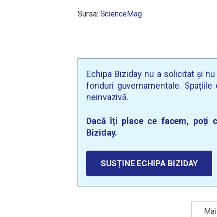
Sursa:
ScienceMag
Echipa Biziday nu a solicitat și n
fonduri guvernamentale. Spațiile d
neinvazivă.
Dacă îți place ce facem, poți c
Biziday.
SUSȚINE ECHIPA BIZIDAY
Mai 