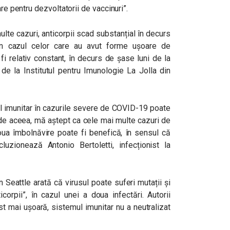
are pentru dezvoltatorii de vaccinuri”.
ulte cazuri, anticorpii scad substanțial în decurs
 în cazul celor care au avut forme ușoare de
fi relativ constant, în decurs de șase luni de la
 de la Institutul pentru Imunologie La Jolla din
ul imunitar în cazurile severe de COVID-19 poate
de aceea, mă aștept ca cele mai multe cazuri de
oua îmbolnăvire poate fi benefică, în sensul că
luzionează Antonio Bertoletti, infecționist la
 Seattle arată că virusul poate suferi mutații și
orpii”, în cazul unei a doua infectări. Autorii
t mai ușoară, sistemul imunitar nu a neutralizat