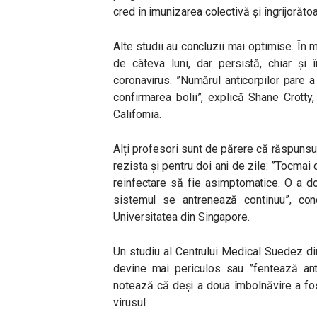
cred în imunizarea colectivă și îngrijorăto
Alte studii au concluzii mai optimise. În m
de câteva luni, dar persistă, chiar și
coronavirus.
”Numărul anticorpilor pare a 
confirmarea bolii”,
explică Shane Crotty,
California.
Alți profesori sunt de părere că răspuns
rezista și pentru doi ani de zile:
”Tocmai 
reinfectare să fie asimptomatice. O a d
sistemul se antrenează continuu”,
conc
Universitatea din Singapore.
Un studiu al Centrului Medical Suedez din
devine mai periculos sau ”fentează antic
notează că deși a doua îmbolnăvire a fos
virusul.