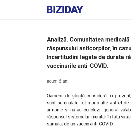
Analiză. Comunitatea medicală n
răspunsului anticorpilor, în cazu
Incertitudini legate de durata r
vaccinurile anti-COVID.
acum 6 ani
Oamenii de știință consideră, în prezen
sunt semnalate tot mai multe astfel de c
armonie și nu au concluzii general valabi
răspunsul sistemului imunitar în fața virusu
stimulat de un vaccin anti-COVID.