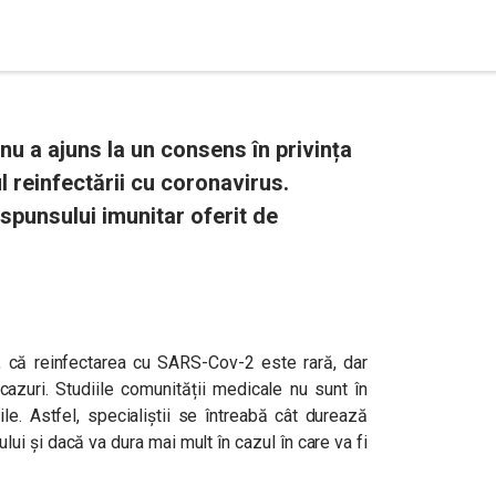
u a ajuns la un consens în privința
l reinfectării cu coronavirus.
ăspunsului imunitar oferit de
t, că reinfectarea cu SARS-Cov-2 este rară, dar
azuri. Studiile comunității medicale nu sunt în
le. Astfel, specialiștii se întreabă cât durează
lui și dacă va dura mai mult în cazul în care va fi