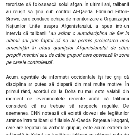
teroriste să folosească solul afgan.
În ultimii ani, talibanii
au reușit să țină sub control Al-Qaeda. Edmund Fitton-
Brown, care conduce echipa de monitorizare a Organizației
Națiunilor Unite asupra Afganistanului, a spus într-un
interviu că talibanii ”
a
u arătat o autodisciplină de fier în
ultimii ani prin faptul că nu au permis proiectarea unei
amenințări în afara granițelor Afganistanului de către
propriii membri sau de către grupuri care operează în zone
pe care le controlează
“.
Acum, agențiile de informații occidentale își fac griji că
disciplina ar putea să dispară din mai multe motive. În
primul rând, acordul de la Doha nu mai este valabil din
moment ce evenimentele recente arată că talibanii
consideră că nu trebuie să respecte regulile. De
asemenea, CNN notează că există dovezi ale legăturilor
strânse între talibani și filialele Al-Qaeda. Rețeaua Haqqani,
care are legături cu ambele grupuri, este acum extrem de
influentă în Kabul, iar luptătorii talibani au eliberat sute de