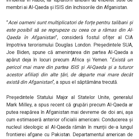
membri ai Al-Qaeda și ISIS din închisorile din Afganistan.
”
Acei oameni sunt multiplicatori de forțe pentru talibani și
este posibil să se regrupeze cu ceea ce a rămas din Al-
Qaeda în Afganistan
”, consideră fostul ofițer al CIA
împotriva terorismului Douglas London. Președintele SUA,
Joe Biden, spune că amenințarea din partea Al-Qaeda a
apărut deja în locuri precum Africa și Yemen. “
Există un
pericol mai mare din partea ISIS și Al-Qaeda și a tuturor
acestor afiliați din alte țări, de departe mai mare decât
există din Afganistan
“, a spus el săptămâna trecută.
Președintele Statului Major al Statelor Unite, generalul
Mark Milley, a spus recent că grupări precum Al-Qaeda ar
putea reapărea în Afganistan mai devreme de doi ani, așa
cum estimaseră anterior oficialii americani. Conducerea și
nucleul ideologic al Al-Qaeda rămân în munții de-a lungul
frontierei afgane cu Pakistan. Departamentul american de