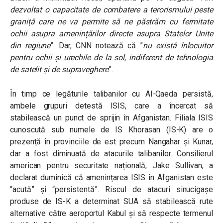
dezvoltat o capacitate de combatere a terorismului peste
graniță care ne va permite să ne păstrăm cu fermitate
ochii asupra amenințărilor directe asupra Statelor Unite
din regiune
”. Dar, CNN notează că ”
nu există înlocuitor
pentru ochii și urechile de la sol, indiferent de tehnologia
de satelit și de supraveghere
”.
În timp ce legăturile talibanilor cu Al-Qaeda persistă,
ambele grupuri detestă ISIS, care a încercat să
stabilească un punct de sprijin în Afganistan. Filiala ISIS
cunoscută sub numele de IS Khorasan (IS-K) are o
prezență în provinciile de est precum Nangahar și Kunar,
dar a fost diminuată de atacurile talibanilor. Consilierul
american pentru securitate națională, Jake Sullivan, a
declarat duminică că amenințarea ISIS în Afganistan este
“acută” și “persistentă”. Riscul de atacuri sinucigașe
produse de IS-K a determinat SUA să stabilească rute
alternative către aeroportul Kabul și să respecte termenul