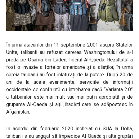
În urma atacurilor din 11 septembrie 2001 asupra Statelor
Unite, talibanii au refuzat cererea Washingtonului de a-l
preda pe Osama bin Laden, liderul Al-Qaeda. Rezultatul a
fost o invazie a forțelor americane și a aliaților, în urma
căreia talibanii au fost înlăturați de la putere. După 20 de
ani de la acele evenimente, serviciile de informații
occidentale se confruntă cu întrebarea dacă “Varianta 2.0”
a talibanilor este mai mult sau mai puțin apropiată și de
gruparea Al-Qaeda și alți jihadiști care se adăpostesc în
Afganistan.
În acordul din februarie 2020 încheiat cu SUA la Doha,
talibanii s-au angajat să împiedice Al-Qaeda și alte grupări