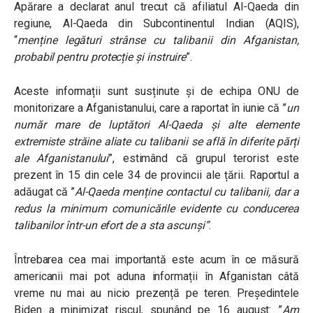
Apărare a declarat anul trecut că afiliatul Al-Qaeda din
regiune, Al-Qaeda din Subcontinentul Indian (AQIS),
“
menține legături strânse cu talibanii din Afganistan,
probabil pentru protecție și instruire
”.
Aceste informații sunt susținute și de echipa ONU de
monitorizare a Afganistanului, care a raportat în iunie că ”
un
număr mare de luptători Al-Qaeda și alte elemente
extremiste străine aliate cu talibanii se află în diferite părți
ale Afganistanului
”, estimând că grupul terorist este
prezent în 15 din cele 34 de provincii ale țării. Raportul a
adăugat că ”
Al-Qaeda menține contactul cu talibanii, dar a
redus la minimum comunicările evidente cu conducerea
talibanilor într-un efort de a sta ascunși”
.
Întrebarea cea mai importantă este acum în ce măsură
americanii mai pot aduna informații în Afganistan câtă
vreme nu mai au nicio prezență pe teren. Președintele
Biden a minimizat riscul, spunând pe 16 august: ”
Am