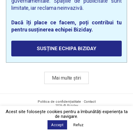
guvernamentale. Spațiile de publicitate sunt
limitate, iar reclama neinvazivă.
Dacă îți place ce facem, poți contribui tu
pentru susținerea echipei Biziday.
SUSȚINE ECHIPA BIZIDAY
Mai multe știri
Politica de confidențialitate
·
Contact
2026 © Biziday
Acest site foloseşte cookies pentru a îmbunătăți experiența ta
de navigare.
Accept
Refuz