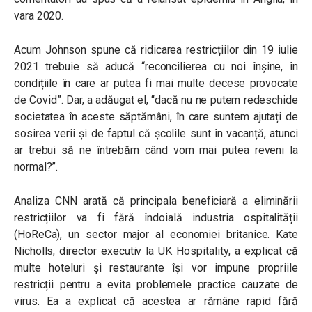
vara 2020.
Acum Johnson spune că ridicarea restricțiilor din 19 iulie
2021 trebuie să aducă “reconcilierea cu noi înșine, în
condițiile în care ar putea fi mai multe decese provocate
de Covid”. Dar, a adăugat el, “dacă nu ne putem redeschide
societatea în aceste săptămâni, în care suntem ajutați de
sosirea verii și de faptul că școlile sunt în vacanță, atunci
ar trebui să ne întrebăm când vom mai putea reveni la
normal?”.
Analiza CNN arată că principala beneficiară a eliminării
restricțiilor va fi fără îndoială industria ospitalității
(HoReCa), un sector major al economiei britanice. Kate
Nicholls, director executiv la UK Hospitality, a explicat că
multe hoteluri și restaurante își vor impune propriile
restricții pentru a evita problemele practice cauzate de
virus. Ea a explicat că acestea ar rămâne rapid fără