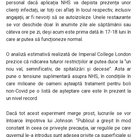
personal dacă aplicația NHS va depista prezența unor
clienți infectați, iar toți cei aflați în locul respectiv, inclusiv
angajații, ar fi nevoiți să se autoizoleze. Unele restaurante
se vor deschide doar în anumite zile ale săptămânii sau
câteva ore pe zi, deși acum este prima dată în 17-18 luni în
care ar putea să funcționeze normal.
O analiză estimativă realizată de Imperial College London
prezice că ridicarea tuturor restricțiilor ar putea duce la “un
nou val, semnificativ, de spitalizări și decese”. Asta ar
pune o tensiune suplimentară asupra NHS, în condițiile în
care milioane de oameni așteaptă tratament pentru boli
non-Covid pe o listă de așteptare care este în prezent la
un nivel record.
Dacă tot acest experiment merge prost, lucrurile se vor
întoarce împotriva lui Johnson. “Publicul a greșit în mod
constant în ceea ce privește precauția, iar regulile pe care
guvernul le-a introdus sunt adesea privite ca superficiale și