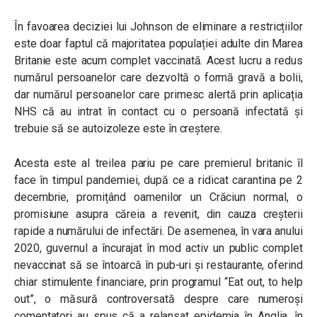
În favoarea deciziei lui Johnson de eliminare a restricțiilor
este doar faptul că majoritatea populației adulte din Marea
Britanie este acum complet vaccinată. Acest lucru a redus
numărul persoanelor care dezvoltă o formă gravă a bolii,
dar numărul persoanelor care primesc alertă prin aplicația
NHS că au intrat în contact cu o persoană infectată și
trebuie să se autoizoleze este în creștere.
Acesta este al treilea pariu pe care premierul britanic îl
face în timpul pandemiei, după ce a ridicat carantina pe 2
decembrie, promițând oamenilor un Crăciun normal, o
promisiune asupra căreia a revenit, din cauza creșterii
rapide a numărului de infectări. De asemenea, în vara anului
2020, guvernul a încurajat în mod activ un public complet
nevaccinat să se întoarcă în pub-uri și restaurante, oferind
chiar stimulente financiare, prin programul “Eat out, to help
out”, o măsură controversată despre care numeroși
comentatori au spus că a relansat epidemia în Anglia, în