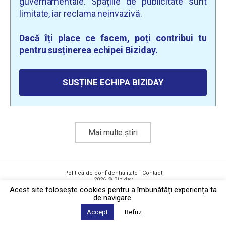
guvernamentale. Spațiile de publicitate sunt
limitate, iar reclama neinvazivă.
Dacă îți place ce facem, poți contribui tu
pentru susținerea echipei Biziday.
SUSȚINE ECHIPA BIZIDAY
Mai multe știri
Politica de confidențialitate
·
Contact
2026 © Biziday
Acest site foloseşte cookies pentru a îmbunătăți experiența ta
de navigare.
Accept
Refuz