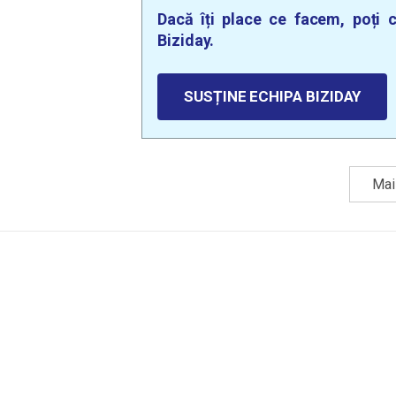
Dacă îți place ce facem, poți c
Biziday.
SUSȚINE ECHIPA BIZIDAY
Mai 