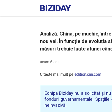
Analiză. China, pe muchie, între
nou val. În funcție de evoluția si
măsuri trebuie luate atunci cân
acum 6 ani
Citește mai mult pe
edition.cnn.com
Echipa Biziday nu a solicitat și n
fonduri guvernamentale. Spațiile d
neinvazivă.