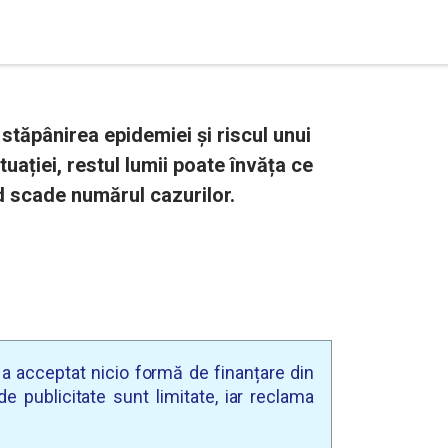
 stăpânirea epidemiei și riscul unui
tuației, restul lumii poate învăța ce
d scade numărul cazurilor.
u a acceptat nicio formă de finanțare din
e publicitate sunt limitate, iar reclama