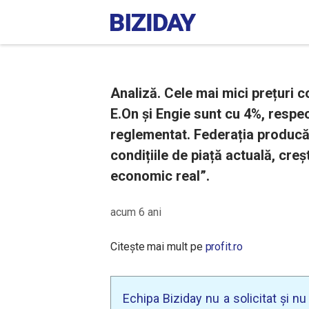
Analiză. Cele mai mici prețuri c
E.On și Engie sunt cu 4%, respe
reglementat. Federația producăt
condițiile de piață actuală, cre
economic real”.
acum 6 ani
Citește mai mult pe
profit.ro
Echipa Biziday nu a solicitat și n