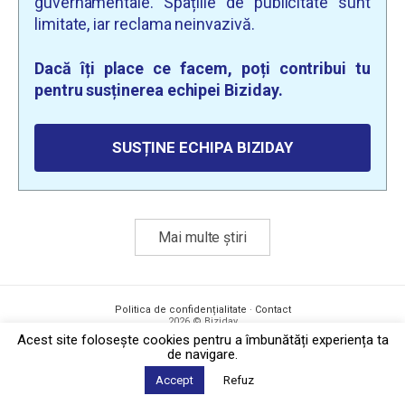
guvernamentale. Spațiile de publicitate sunt
limitate, iar reclama neinvazivă.
Dacă îți place ce facem, poți contribui tu
pentru susținerea echipei Biziday.
SUSȚINE ECHIPA BIZIDAY
Mai multe știri
Politica de confidențialitate
·
Contact
2026 © Biziday
Acest site foloseşte cookies pentru a îmbunătăți experiența ta
de navigare.
Accept
Refuz