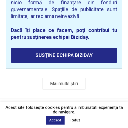
nicio formă de finanțare din fonduri
guvernamentale. Spațiile de publicitate sunt
limitate, iar reclama neinvazivă.
Dacă îți place ce facem, poți contribui tu
pentru susținerea echipei Biziday.
SUSȚINE ECHIPA BIZIDAY
Mai multe știri
Politica de confidențialitate
·
Contact
Acest site foloseşte cookies pentru a îmbunătăți experiența ta
2026 © Biziday
de navigare.
Accept
Refuz