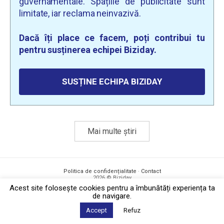
guvernamentale. Spațiile de publicitate sunt
limitate, iar reclama neinvazivă.
Dacă îți place ce facem, poți contribui tu
pentru susținerea echipei Biziday.
SUSȚINE ECHIPA BIZIDAY
Mai multe știri
Politica de confidențialitate
·
Contact
2026 © Biziday
Acest site foloseşte cookies pentru a îmbunătăți experiența ta
de navigare.
Accept
Refuz