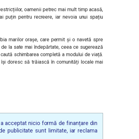
restricțiilor, oamenii petrec mai mult timp acasă,
 puțin pentru recreere, iar nevoia unui spațiu
bia marilor orașe, care permit și o navetă spre
e de la sate mai îndepărtate, ceea ce sugerează
re caută schimbarea completă a modului de viață.
 își doresc să trăiască în comunități locale mai
u a acceptat nicio formă de finanțare din
e publicitate sunt limitate, iar reclama