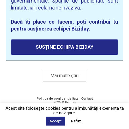
guvernamentale. Spațiile de publicitate sunt
limitate, iar reclama neinvazivă.
Dacă îți place ce facem, poți contribui tu
pentru susținerea echipei Biziday.
SUSȚINE ECHIPA BIZIDAY
Mai multe știri
Politica de confidențialitate
·
Contact
2026 © Biziday
Acest site foloseşte cookies pentru a îmbunătăți experiența ta
de navigare.
Accept
Refuz