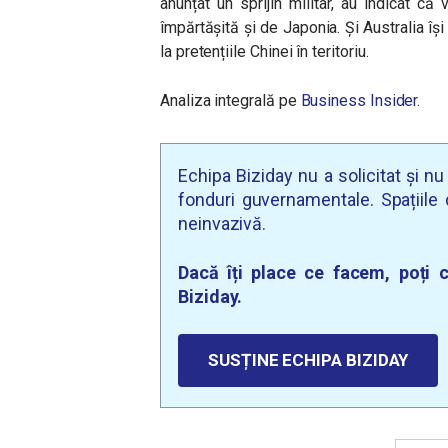
anunțat un sprijin militar, au indicat că 
împărtășită și de Japonia. Și Australia își
la pretențiile Chinei în teritoriu.
Analiza integrală pe
Business Insider
.
Echipa Biziday nu a solicitat și n
fonduri guvernamentale. Spațiile d
neinvazivă.
Dacă îți place ce facem, poți c
Biziday.
SUSȚINE ECHIPA BIZIDAY