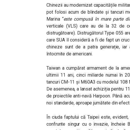
Chinezii au modernizat capacitățile militar
pot folosi acum de blindate și tancuri 
Marina
“
este compusă în mare parte din
verticale (VLS) care au de la 32 de ce
distrugătoare). Distrugătorul Type 055 are
care SUA îl consideră a fi de fapt un cruci
chineze sunt de a patra generație, iar a
întocmite de americani.
Taiwan a cumpărat armament de la americ
ultimii 11 ani, cinci miliarde numai în 2
tancuri CM-11 și M60A3 cu modelul 108 M
De asemenea, a lansat achiziția pentru 1
de proiectile anti-navă Harpoon. Până a
noi standarde, aproape jumătate din efecti
În ciuda faptului că Taipei este, evident
confrunte singur cu o invazie, încheie B