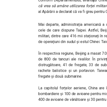
Conform Departamentului, avantajul Chinei
că vrea să amâne utilizarea forței militar
al Apărării a declarat că va fi greu pentru
Mai departe, administrația americană a c
cele de care dispune Taipei. Astfel, Bei
militari, dintre care 416 mii staționați în
de operațiuni din sudul și estul Chinei. Ta
În respectiva regiune, Beijing a masat 7.0
de 800 de tancuri ale rivalilor. În priv
distrugătoare, 41 de fregate, 33 de sub
rachete balistice și un portavion. Taiw
fregate și două submarine.
La capitolul forțelor aeriene, China ar
bombardiere și 100 de avioane pentru mis
400 de avioane de vânătoare și 30 pentru 