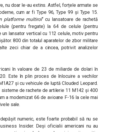
e, nu doar le-au extins. Astfel, forțele armate se
moderne, cum ar fi Type 96, Type 99 și Type 15.
 platforme multirol
“
cu lansatoare de rachetă
lule (pentru fregate) la 64 de celule (pentru
 un lansator vertical cu 112 celule, motiv pentru
șător. 800 din totalul aparatelor de zbor militare
lte zeci chiar de a cincea, potrivit analizelor
ani în valoare de 23 de miliarde de dolari în
020. Este în plin proces de înlocuire a vechilor
1A27 și cu vehicule de luptă Clouded Leopard.
1 sisteme de rachete de artilerie 11 M142 și 400
cum a modernizat 66 de avioane F-16 la cele mai
vele sale.
, depășit numeric, este foarte probabil să nu se
usiness Insider. Deși oficialii americani nu au