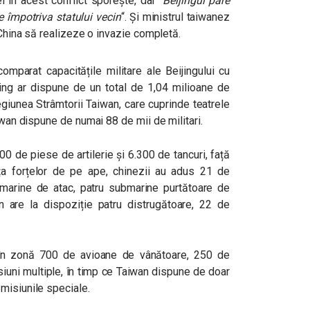
 în acest conflict sporește, dar
“
Beijingul pare
e împotriva statului vecin
“
. Și ministrul taiwanez
 China să realizeze o invazie completă.
omparat capacitățile militare ale Beijingului cu
jing ar dispune de un total de 1,04 milioane de
 regiunea Strâmtorii Taiwan, care cuprinde teatrele
iwan dispune de numai 88 de mii de militari.
00 de piese de artilerie și 6.300 de tancuri, față
ința forțelor de pe ape, chinezii au adus 21 de
marine de atac, patru submarine purtătoare de
an are la dispoziție patru distrugătoare, 22 de
e în zonă 700 de avioane de vânătoare, 250 de
iuni multiple, în timp ce Taiwan dispune de doar
misiunile speciale.