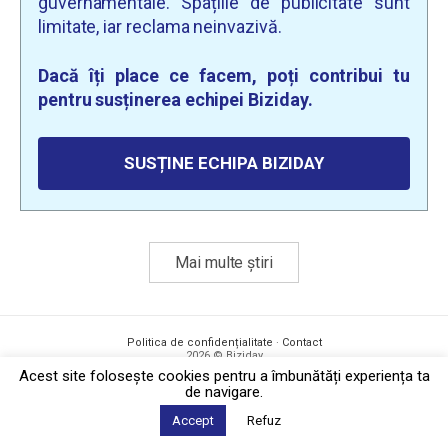
guvernamentale. Spațiile de publicitate sunt
limitate, iar reclama neinvazivă.
Dacă îți place ce facem, poți contribui tu
pentru susținerea echipei Biziday.
SUSȚINE ECHIPA BIZIDAY
Mai multe știri
Politica de confidențialitate
·
Contact
2026 © Biziday
Acest site foloseşte cookies pentru a îmbunătăți experiența ta
de navigare.
Accept
Refuz