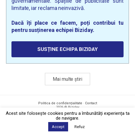
guvernamentale. Spațiile de publicitate sunt
limitate, iar reclama neinvazivă.
Dacă îți place ce facem, poți contribui tu
pentru susținerea echipei Biziday.
SUSȚINE ECHIPA BIZIDAY
Mai multe știri
Politica de confidențialitate
·
Contact
2026 © Biziday
Acest site foloseşte cookies pentru a îmbunătăți experiența ta
de navigare.
Accept
Refuz