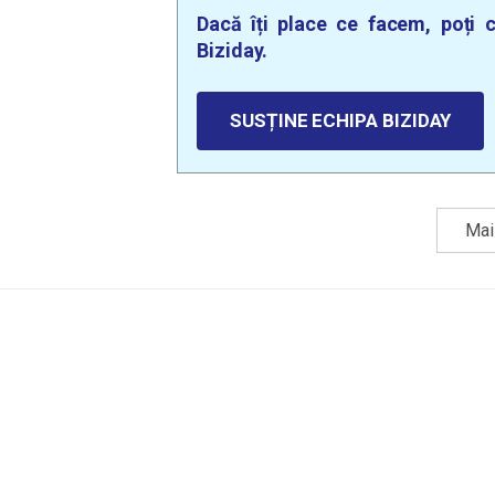
Dacă îți place ce facem, poți c
Biziday.
SUSȚINE ECHIPA BIZIDAY
Mai 