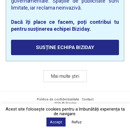
guvernamentale. Spațiile de publicitate sunt
limitate, iar reclama neinvazivă.
Dacă îți place ce facem, poți contribui tu
pentru susținerea echipei Biziday.
SUSȚINE ECHIPA BIZIDAY
Mai multe știri
Politica de confidențialitate
·
Contact
2026 © Biziday
Acest site foloseşte cookies pentru a îmbunătăți experiența ta
de navigare.
Accept
Refuz