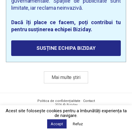
guvernamentale. Spațiile de publicitate sunt
limitate, iar reclama neinvazivă.
Dacă îți place ce facem, poți contribui tu
pentru susținerea echipei Biziday.
SUSȚINE ECHIPA BIZIDAY
Mai multe știri
Politica de confidențialitate
·
Contact
2026 © Biziday
Acest site foloseşte cookies pentru a îmbunătăți experiența ta
de navigare.
Accept
Refuz