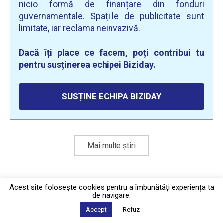
nicio formă de finanțare din fonduri
guvernamentale. Spațiile de publicitate sunt
limitate, iar reclama neinvazivă.
Dacă îți place ce facem, poți contribui tu
pentru susținerea echipei Biziday.
SUSȚINE ECHIPA BIZIDAY
Mai multe știri
Politica de confidențialitate
·
Contact
Acest site foloseşte cookies pentru a îmbunătăți experiența ta
2026 © Biziday
de navigare.
Accept
Refuz